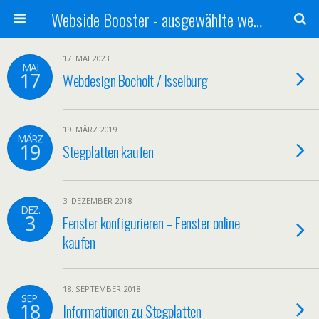
Webside Booster - ausgewählte websides
17. MAI 2023
MAI
17
Webdesign Bocholt / Isselburg
19. MÄRZ 2019
MÄRZ
19
Stegplatten kaufen
3. DEZEMBER 2018
DEZ.
3
Fenster konfigurieren – Fenster online
kaufen
18. SEPTEMBER 2018
SEP.
18
Informationen zu Stegplatten